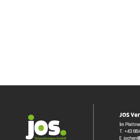
JOS Ve
Im Plattn
T. +43 66
E. jochen